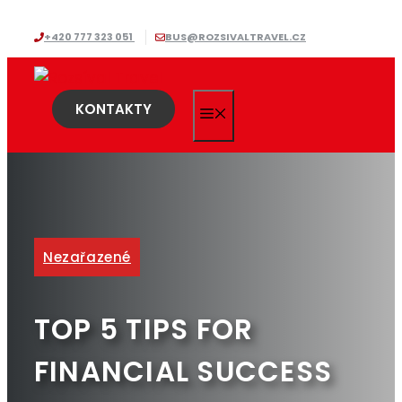
Přeskočit
+420 777 323 051
BUS@ROZSIVALTRAVEL.CZ
na
obsah
KONTAKTY
MENU
Nezařazené
TOP 5 TIPS FOR
FINANCIAL SUCCESS