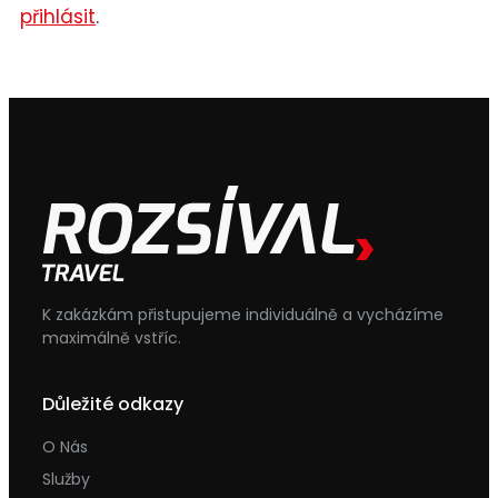
přihlásit
.
K zakázkám přistupujeme individuálně a vycházíme
maximálně vstříc.
Důležité odkazy
O Nás
Služby